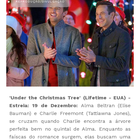
'Under the Christmas Tree' (Lifetime - EUA) -
Estreia: 19 de Dezembro:
Alma Beltran (Elise
Bauman) e Charlie Freemont (Tattiawna Jones),
se cruzam quando Charlie encontra a árvore
perfeita bem no quintal de Alma. Enquanto as
faíscas do romance surgem, elas buscam uma