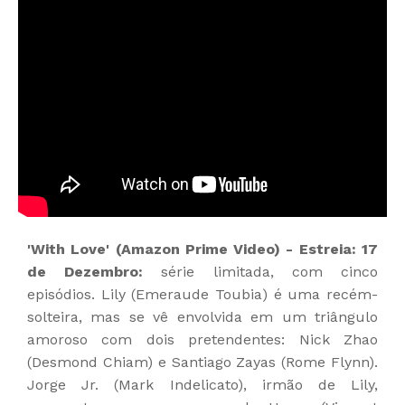
'With Love' (Amazon Prime Video) - Estreia: 17
de Dezembro:
série limitada, com cinco
episódios. Lily (Emeraude Toubia) é uma recém-
solteira, mas se vê envolvida em um triângulo
amoroso com dois pretendentes: Nick Zhao
(Desmond Chiam) e Santiago Zayas (Rome Flynn).
Jorge Jr. (Mark Indelicato), irmão de Lily,