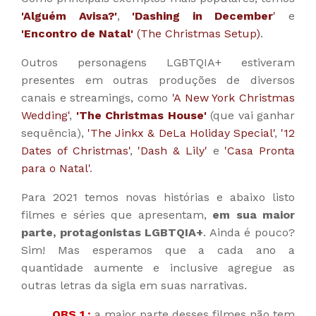
'Alguém Avisa?'
,
'Dashing in December
'
e
'Encontro de Natal'
(The Christmas Setup)
.
Outros personagens LGBTQIA+ estiveram
presentes em outras produções de diversos
canais e streamings, como
'A New York Christmas
Wedding'
,
'The Christmas House'
(que vai ganhar
sequência),
'The Jinkx & DeLa Holiday Special'
,
'12
Dates of Christmas'
,
'Dash & Lily'
e
'Casa Pronta
para o Natal'
.
Para 2021 temos novas histórias e abaixo listo
filmes e séries que apresentam,
em sua maior
parte, protagonistas LGBTQIA+
. Ainda é pouco?
Sim! Mas esperamos que a cada ano a
quantidade aumente e inclusive agregue as
outras letras da sigla em suas narrativas.
OBS 1.:
a maior parte desses filmes não tem