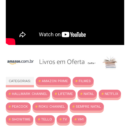
CATEGORIAS:
AMAZON PRIME
FILMES
HALLMARK CHANNEL
LIFETIME
NATAL
NETFLIX
PEACOCK
ROKU CHANNEL
SEMPRE NATAL
SHOWTIME
TELLO
TV
VH1