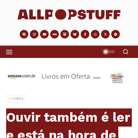
LIVROS
Ouvir também é ler
e está na hora de