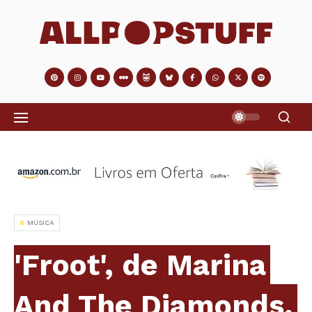
MÚSICA
'Froot', de Marina
And The Diamonds,