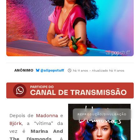
ANÔNIMO
@allpopstuff
há 11 anos
- Atualizado
há 11 anos
Depois de
Madonna
e
Björk
, a “vítima” da
vez é
Marina And
The Diamonds
. A