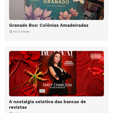
Granado Box: Colônias Amadeiradas
há 3 meses
ETC
A nostalgia seletiva das bancas de
revistas