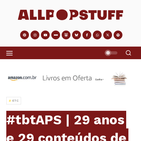
ETC
#tbtAPS | 29 anos
e 29 conteúdos de