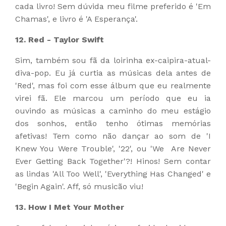
cada livro! Sem dúvida meu filme preferido é 'Em
Chamas', e livro é 'A Esperança'.
12. Red - Taylor Swift
Sim, também sou fã da loirinha ex-caipira-atual-
diva-pop. Eu já curtia as músicas dela antes de
'Red', mas foi com esse álbum que eu realmente
virei fã. Ele marcou um período que eu ia
ouvindo as músicas a caminho do meu estágio
dos sonhos, então tenho ótimas memórias
afetivas! Tem como não dançar ao som de 'I
Knew You Were Trouble', '22', ou 'We Are Never
Ever Getting Back Together'?! Hinos! Sem contar
as lindas 'All Too Well', 'Everything Has Changed' e
'Begin Again'. Aff, só musicão viu!
13. How I Met Your Mother