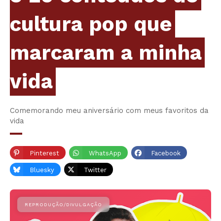
cultura pop que
marcaram a minha
vida
Comemorando meu aniversário com meus favoritos da
vida
Pinterest
WhatsApp
Facebook
Bluesky
Twitter