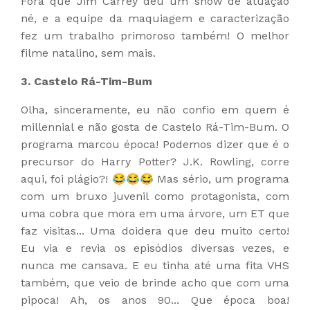
Fora que Jim Carrey deu um show de atuação
né, e a equipe da maquiagem e caracterização
fez um trabalho primoroso também! O melhor
filme natalino, sem mais.
3. Castelo Rá-Tim-Bum
Olha, sinceramente, eu não confio em quem é
millennial e não gosta de Castelo Rá-Tim-Bum. O
programa marcou época! Podemos dizer que é o
precursor do Harry Potter? J.K. Rowling, corre
aqui, foi plágio?! 😂😂😂 Mas sério, um programa
com um bruxo juvenil como protagonista, com
uma cobra que mora em uma árvore, um ET que
faz visitas... Uma doidera que deu muito certo!
Eu via e revia os episódios diversas vezes, e
nunca me cansava. E eu tinha até uma fita VHS
também, que veio de brinde acho que com uma
pipoca! Ah, os anos 90... Que época boa!