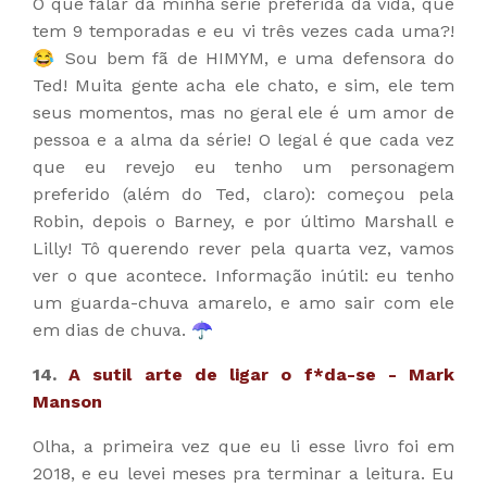
O que falar da minha série preferida da vida, que
tem 9 temporadas e eu vi três vezes cada uma?!
😂 Sou bem fã de HIMYM, e uma defensora do
Ted! Muita gente acha ele chato, e sim, ele tem
seus momentos, mas no geral ele é um amor de
pessoa e a alma da série! O legal é que cada vez
que eu revejo eu tenho um personagem
preferido (além do Ted, claro): começou pela
Robin, depois o Barney, e por último Marshall e
Lilly! Tô querendo rever pela quarta vez, vamos
ver o que acontece. Informação inútil: eu tenho
um guarda-chuva amarelo, e amo sair com ele
em dias de chuva. ☂️
14.
A sutil arte de ligar o f*da-se - Mark
Manson
Olha, a primeira vez que eu li esse livro foi em
2018, e eu levei meses pra terminar a leitura. Eu