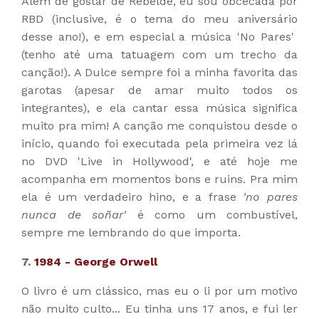
Além de gostar de Rebelde, eu sou obcecada por
RBD (inclusive, é o tema do meu aniversário
desse ano!), e em especial a música 'No Pares'
(tenho até uma tatuagem com um trecho da
canção!). A Dulce sempre foi a minha favorita das
garotas (apesar de amar muito todos os
integrantes), e ela cantar essa música significa
muito pra mim! A canção me conquistou desde o
início, quando foi executada pela primeira vez lá
no DVD 'Live in Hollywood', e até hoje me
acompanha em momentos bons e ruins. Pra mim
ela é um verdadeiro hino, e a frase
'no pares
nunca de soñar'
é como um combustível,
sempre me lembrando do que importa.
7.
1984 - George Orwell
O livro é um clássico, mas eu o li por um motivo
não muito culto... Eu tinha uns 17 anos, e fui ler